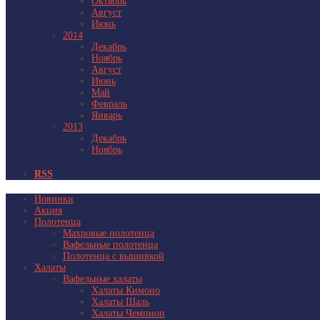
Октябрь
Август
Июнь
2014
Декабрь
Ноябрь
Август
Июнь
Май
Февраль
Январь
2013
Декабрь
Ноябрь
RSS
Новинки
Акция
Полотенца
Махровые полотенца
Вафельные полотенца
Полотенца с вышивкой
Халаты
Вафельные халаты
Халаты Кимоно
Халаты Шаль
Халаты Чемпион