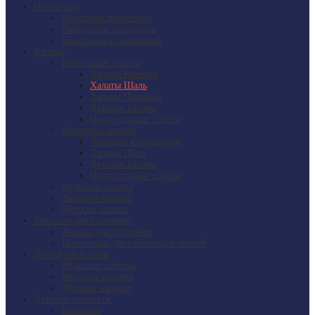
Полотенца
Махровые полотенца
Вафельные полотенца
Полотенца с вышивкой
Халаты
Вафельные халаты
Халаты Кимоно
Халаты Шаль
Халаты Чемпион
Детские халаты
Подростковые халаты
Махровые халаты
Халаты с капюшоном
Халаты Шаль
Детские халаты
Подростковые халаты
Мужские халаты
Женские халаты
Детские халаты
Текстиль для гостиниц
Халаты для гостиниц
Полотенца для гостиниц и отелей
Для сауны и бани
Мужские наборы
Женские наборы
Детские наборы
Детский трикотаж
Костюмы