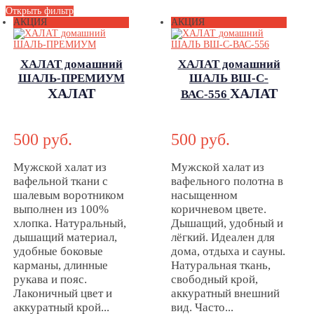
Открыть фильтр
АКЦИЯ
АКЦИЯ
ХАЛАТ домашний
ХАЛАТ домашний
ШАЛЬ-ПРЕМИУМ
ШАЛЬ ВШ-С-
ХАЛАТ
ХАЛАТ
ВАС-556
домашний
домашний
ШАЛЬ-
ШАЛЬ ВШ-С-
500 руб.
500 руб.
ПРЕМИУМ
ВАС-556
Мужской халат из
Мужской халат из
вафельной ткани с
вафельного полотна в
шалевым воротником
насыщенном
выполнен из 100%
коричневом цвете.
хлопка. Натуральный,
Дышащий, удобный и
дышащий материал,
лёгкий. Идеален для
удобные боковые
дома, отдыха и сауны.
карманы, длинные
Натуральная ткань,
рукава и пояс.
свободный крой,
Лаконичный цвет и
аккуратный внешний
аккуратный крой...
вид. Часто...