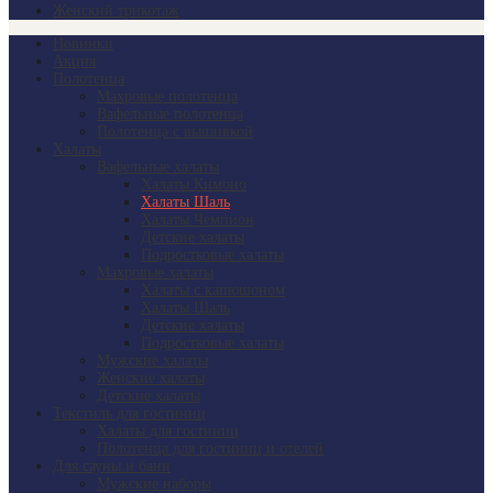
Женский трикотаж
Новинки
Акция
Полотенца
Махровые полотенца
Вафельные полотенца
Полотенца с вышивкой
Халаты
Вафельные халаты
Халаты Кимоно
Халаты Шаль
Халаты Чемпион
Детские халаты
Подростковые халаты
Махровые халаты
Халаты с капюшоном
Халаты Шаль
Детские халаты
Подростковые халаты
Мужские халаты
Женские халаты
Детские халаты
Текстиль для гостиниц
Халаты для гостиниц
Полотенца для гостиниц и отелей
Для сауны и бани
Мужские наборы