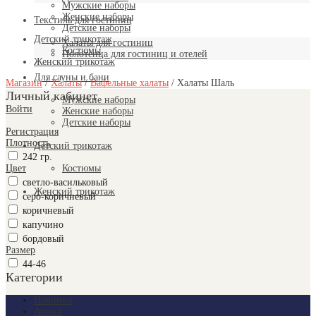
Мужские наборы
Женские наборы
Текстиль для гостиниц
Детские наборы
Детский трикотаж
Халаты для гостиниц
Костюмы
Полотенца для гостиниц и отелей
Женский трикотаж
Для сауны и бани
Магазин
/
Халаты
/
Вафельные халаты
/
Халаты Шаль
Личный кабинет
Мужские наборы
Войти
Женские наборы
Детские наборы
Регистрация
Плотность
Детский трикотаж
242 гр.
Цвет
Костюмы
светло-васильковый
Женский трикотаж
серо-коричневый
коричневый
капучино
бордовый
Размер
44-46
Категории
Новинки
Акция