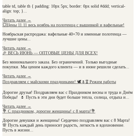
table td, table th { padding: 10px 5px; border: 0px solid #ddd; vertical-
align: top; }...
Читать далее
→
💥Цены 11.11 весь ноябрь на полотенца с вышивкой и вафельные!
Ноябрьская распродажа: вафельные 40×70 и именные полотенца —
лучшие цены...
Читать далее
→
🎉 ВЕСЬ ИЮНЬ — ОПТОВЫЕ ЦЕНЫ ДЛЯ ВСЕХ!
Без минимального заказа. Без ограничений. Только выгодные
покупки. Мы ценим каждого клиента — и в июне решили сделать...
Читать далее
→
Поздравляем с майскими праздниками! 🕊️🌷🎖️ Режим работы
Дорогие друзья! Поздравляем вас с Праздником весны и труда и Днём
Победы! 🌷 Пусть в эти дни будет больше тепла, солнца, отдыха и...
Читать далее
→
💐 С праздником, дорогие женщины! с 8 марта!💐
Дорогие девушки и женщины! Сердечно поздравляем вас с 8 Марта!
🌸 Пусть каждый день приносит радость, легкость и вдохновение.
Пусть в жизни...