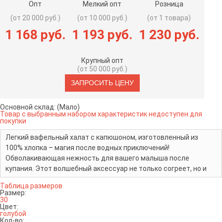
Опт
Мелкий опт
Розница
(от 20 000 руб.)
(от 10 000 руб.)
(от 1 товара)
1 168 руб.
1 193 руб.
1 230 руб.
Крупный опт
(от 50 000 руб.)
Основной склад:
(Мало)
Товар с выбранным набором характеристик недоступен для
покупки
Легкий вафельный халат с капюшоном, изготовленный из
100% хлопка – магия после водных приключений!
Обволакивающая нежность для вашего малыша после
купания. Этот волшебный аксессуар не только согреет, но и
создаст уют в каждом мгновении детства
Таблица размеров
Размер:
30
Цвет:
голубой
Кол-во: