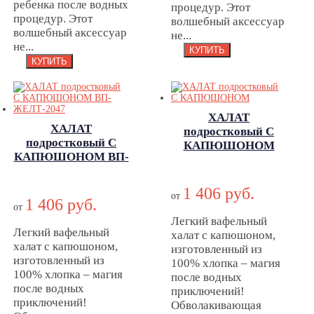
ребенка после водных
процедур. Этот
процедур. Этот
волшебный аксессуар
волшебный аксессуар
не...
не...
ХАЛАТ
ХАЛАТ
подростковый С
подростковый С
КАПЮШОНОМ
КАПЮШОНОМ ВП-
ХАЛАТ
ЖЕЛТ-2047
подростковый С
ХАЛАТ
1 406 руб.
КАПЮШОНОМ
от
подростковый С
1 406 руб.
от
КАПЮШОНОМ
Легкий вафельный
Легкий вафельный
ВП-ЖЕЛТ-2047
халат с капюшоном,
халат с капюшоном,
изготовленный из
изготовленный из
100% хлопка – магия
100% хлопка – магия
после водных
после водных
приключений!
приключений!
Обволакивающая