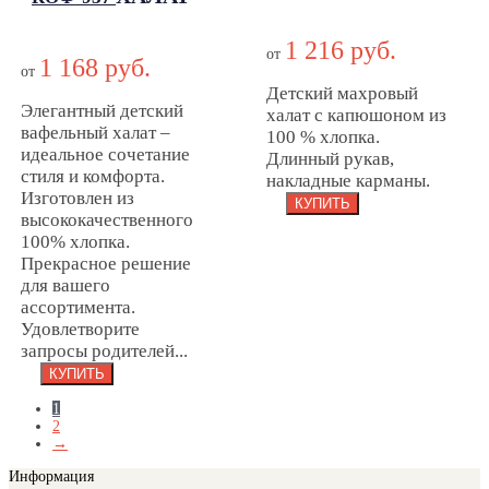
МОР-14
детский С
ДОМАШНИЙ
КАПЮШОНОМ
1 216 руб.
ДЕТСКИЙ МД-
от
1 168 руб.
ВД-КОФ-937
МОР-14
от
Детский махровый
Элегантный детский
халат с капюшоном из
вафельный халат –
100 % хлопка.
идеальное сочетание
Длинный рукав,
стиля и комфорта.
накладные карманы.
Изготовлен из
высококачественного
100% хлопка.
Прекрасное решение
для вашего
ассортимента.
Удовлетворите
запросы родителей...
1
2
→
Информация