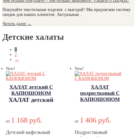
Чем больше покупаете – тем больше экономите! Узнайте о скидках!
Покупайте текстильные изделия с выгодой! Мы предлагаем систему
скидок для наших клиентов: Актуальные...
Читать далее
→
Детские халаты
1
2
→
New!
New!
ХАЛАТ детский С
ХАЛАТ
КАПЮШОНОМ
подростковый С
ХАЛАТ детский
КАПЮШОНОМ
ХАЛАТ
С
подростковый С
КАПЮШОНОМ
1 168 руб.
1 406 руб.
КАПЮШОНОМ
от
от
Детский вафельный
Подростковый