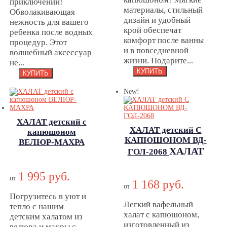
приключений!
материалы, стильный
Обволакивающая
дизайн и удобный
нежность для вашего
крой обеспечат
ребенка после водных
комфорт после ванны
процедур. Этот
и в повседневной
волшебный аксессуар
жизни. Подарите...
не...
New!
ХАЛАТ детский с
ХАЛАТ детский С
капюшоном
КАПЮШОНОМ ВД-
ВЕЛЮР-МАХРА
ХАЛАТ
ГОЛ-2068
ХАЛАТ детский с
детский С
капюшоном
КАПЮШОНОМ
1 995 руб.
ВЕЛЮР-МАХРА
от
1 168 руб.
ВД-ГОЛ-2068
от
Погрузитесь в уют и
Легкий вафельный
тепло с нашим
халат с капюшоном,
детским халатом из
изготовленный из
велюра и махры с