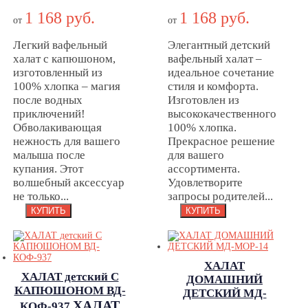
КАПЮШОНОМ
КАПЮШОНОМ
1 168 руб.
1 168 руб.
ВД-РОЗ-2040
ВД-ЛИЛ-616
от
от
Легкий вафельный
Элегантный детский
халат с капюшоном,
вафельный халат –
изготовленный из
идеальное сочетание
100% хлопка – магия
стиля и комфорта.
после водных
Изготовлен из
приключений!
высококачественного
Обволакивающая
100% хлопка.
нежность для вашего
Прекрасное решение
малыша после
для вашего
купания. Этот
ассортимента.
волшебный аксессуар
Удовлетворите
не только...
запросы родителей...
ХАЛАТ
ХАЛАТ детский С
ДОМАШНИЙ
КАПЮШОНОМ ВД-
ДЕТСКИЙ МД-
ХАЛАТ
КОФ-937
ХАЛАТ