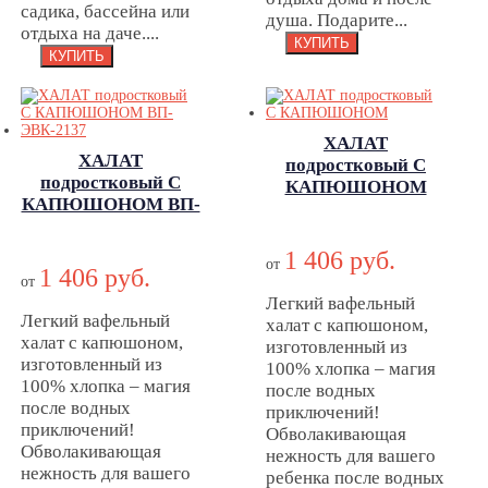
садика, бассейна или
душа. Подарите...
отдыха на даче....
ХАЛАТ
ХАЛАТ
подростковый С
подростковый С
КАПЮШОНОМ
КАПЮШОНОМ ВП-
ХАЛАТ
ХАЛАТ
ЭВК-2137
подростковый С
подростковый С
1 406 руб.
КАПЮШОНОМ
от
1 406 руб.
КАПЮШОНОМ
от
ВП-ЭВК-2137
Легкий вафельный
Легкий вафельный
халат с капюшоном,
халат с капюшоном,
изготовленный из
изготовленный из
100% хлопка – магия
100% хлопка – магия
после водных
после водных
приключений!
приключений!
Обволакивающая
Обволакивающая
нежность для вашего
нежность для вашего
ребенка после водных