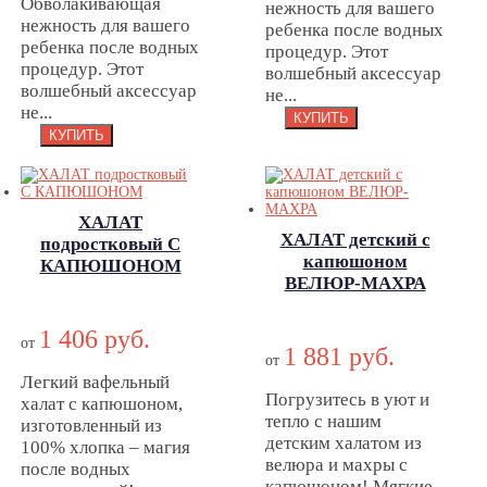
Обволакивающая
нежность для вашего
нежность для вашего
ребенка после водных
ребенка после водных
процедур. Этот
процедур. Этот
волшебный аксессуар
волшебный аксессуар
не...
не...
ХАЛАТ
ХАЛАТ детский с
подростковый С
капюшоном
КАПЮШОНОМ
ВЕЛЮР-МАХРА
ХАЛАТ
ХАЛАТ детский с
подростковый С
капюшоном
1 406 руб.
КАПЮШОНОМ
от
1 881 руб.
ВЕЛЮР-МАХРА
от
Легкий вафельный
Погрузитесь в уют и
халат с капюшоном,
тепло с нашим
изготовленный из
детским халатом из
100% хлопка – магия
велюра и махры с
после водных
капюшоном! Мягкие