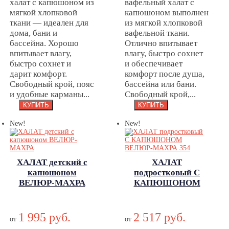
халат с капюшоном из
вафельный халат с
мягкой хлопковой
капюшоном выполнен
ткани — идеален для
из мягкой хлопковой
дома, бани и
вафельной ткани.
бассейна. Хорошо
Отлично впитывает
впитывает влагу,
влагу, быстро сохнет
быстро сохнет и
и обеспечивает
дарит комфорт.
комфорт после душа,
Свободный крой, пояс
бассейна или бани.
и удобные карманы...
Свободный крой,...
New!
New!
ХАЛАТ детский с
ХАЛАТ
капюшоном
подростковый С
ВЕЛЮР-МАХРА
КАПЮШОНОМ
ХАЛАТ детский с
ВЕЛЮР-МАХРА 354
ХАЛАТ
капюшоном
подростковый С
1 995 руб.
2 517 руб.
ВЕЛЮР-МАХРА
от
от
КАПЮШОНОМ