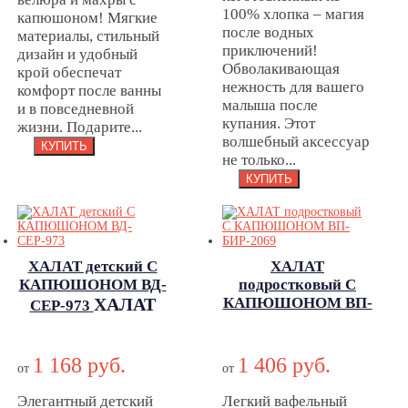
100% хлопка – магия
капюшоном! Мягкие
после водных
материалы, стильный
приключений!
дизайн и удобный
Обволакивающая
крой обеспечат
нежность для вашего
комфорт после ванны
малыша после
и в повседневной
купания. Этот
жизни. Подарите...
волшебный аксессуар
не только...
ХАЛАТ детский С
ХАЛАТ
КАПЮШОНОМ ВД-
подростковый С
ХАЛАТ
КАПЮШОНОМ ВП-
СЕР-973
ХАЛАТ
детский С
БИР-2069
подростковый С
КАПЮШОНОМ
1 168 руб.
1 406 руб.
КАПЮШОНОМ
ВД-СЕР-973
от
от
ВП-БИР-2069
Элегантный детский
Легкий вафельный