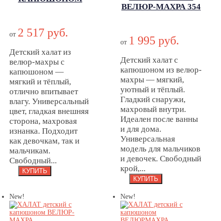
ВЕЛЮР-МАХРА 354
ВЕЛЮР-МАХРА 202
ХАЛАТ детский
ХАЛАТ
С
подростковый С
2 517 руб.
от
1 995 руб.
КАПЮШОНОМ
КАПЮШОНОМ
от
ВЕЛЮР-МАХРА
Детский халат из
ВЕЛЮР-МАХРА
Детский халат с
велюр-махры с
354
202
капюшоном из велюр-
капюшоном —
махры — мягкий,
мягкий и тёплый,
уютный и тёплый.
отлично впитывает
Гладкий снаружи,
влагу. Универсальный
махровый внутри.
цвет, гладкая внешняя
Идеален после ванны
сторона, махровая
и для дома.
изнанка. Подходит
Универсальная
как девочкам, так и
модель для мальчиков
мальчикам.
и девочек. Свободный
Свободный...
крой,...
New!
New!