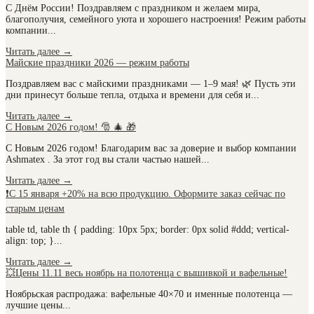
С Днём России! Поздравляем с праздником и желаем мира,
благополучия, семейного уюта и хорошего настроения! Режим работы
компании...
Читать далее
→
Майские праздники 2026 — режим работы
Поздравляем вас с майскими праздниками — 1–9 мая! 🌿 Пусть эти
дни принесут больше тепла, отдыха и времени для себя и...
Читать далее
→
С Новым 2026 годом! 🎅 🎄 🎁
С Новым 2026 годом! Благодарим вас за доверие и выбор компании
Ashmatex . За этот год вы стали частью нашей...
Читать далее
→
❗С 15 января +20% на всю продукцию. Оформите заказ сейчас по
старым ценам
table td, table th { padding: 10px 5px; border: 0px solid #ddd; vertical-
align: top; }...
Читать далее
→
💥Цены 11.11 весь ноябрь на полотенца с вышивкой и вафельные!
Ноябрьская распродажа: вафельные 40×70 и именные полотенца —
лучшие цены...