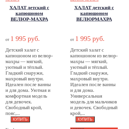
ХАЛАТ детский с
ХАЛАТ детский с
капюшоном
капюшоном
ВЕЛЮР-МАХРА
ВЕЛЮРМАХРА
ХАЛАТ детский с
ХАЛАТ детский с
капюшоном
капюшоном
1 995 руб.
1 995 руб.
ВЕЛЮР-МАХРА
ВЕЛЮРМАХРА
от
от
Детский халат с
Детский халат с
капюшоном из велюр-
капюшоном из велюр-
махры — мягкий,
махры — мягкий,
уютный и тёплый.
уютный и тёплый.
Гладкий снаружи,
Гладкий снаружи,
махровый внутри.
махровый внутри.
Идеален после ванны
Идеален после ванны
и для дома. Уютная и
и для дома.
комфортная модель
Универсальная
для девочек.
модель для мальчиков
Свободный крой,
и девочек. Свободный
пояс,...
крой,...