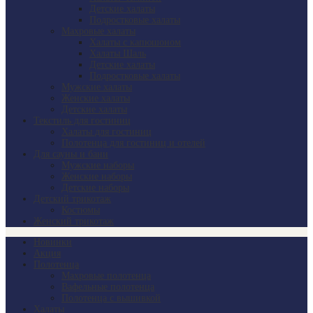
Детские халаты
Подростковые халаты
Махровые халаты
Халаты с капюшоном
Халаты Шаль
Детские халаты
Подростковые халаты
Мужские халаты
Женские халаты
Детские халаты
Текстиль для гостиниц
Халаты для гостиниц
Полотенца для гостиниц и отелей
Для сауны и бани
Мужские наборы
Женские наборы
Детские наборы
Детский трикотаж
Костюмы
Женский трикотаж
Новинки
Акция
Полотенца
Махровые полотенца
Вафельные полотенца
Полотенца с вышивкой
Халаты