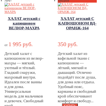
New!
АКЦИЯ
ХАЛАТ детский с
ХАЛАТ детский С
капюшоном
КАПЮШОНОМ ВД-
ВЕЛЮР-МАХРА
ОРАНЖ-164
ХАЛАТ детский с
ХАЛАТ детский
капюшоном
С
1 995 руб.
350 руб.
ВЕЛЮР-МАХРА
КАПЮШОНОМ
от
ВД-ОРАНЖ-164
Детский халат с
Детский халат из
капюшоном из велюр-
вафельной ткани с
махры — мягкий,
капюшоном —
уютный и тёплый.
лёгкий, мягкий и
Гладкий снаружи,
дышащий. Отлично
махровый внутри.
подойдёт после душа,
Идеален после ванны
для дома или отдыха.
и для дома.
Удобный пояс,
Универсальная
карманы и свободный
модель для мальчиков
крой обеспечивают
и девочек. Свободный
комфорт и свободу...
крой,...