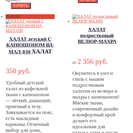
АКЦИЯ
ХАЛАТ
подростковый
ХАЛАТ детский С
ВЕЛЮР-МАХРА
КАПЮШОНОМ ВД-
ХАЛАТ
ХАЛАТ
МАЛ-030
подростковый
детский С
2 356 руб.
ВЕЛЮР-МАХРА
от
КАПЮШОНОМ
350 руб.
ВД-МАЛ-030
Окунитесь в уют и
стиль с нашим
Удобный детский
подростковым
халат из вафельной
халатом из велюра и
ткани с капюшоном
махры с капюшоном!
— лёгкий, дышащий,
Мягкие ткани,
приятный к телу.
современный дизайн
Завязывается на пояс,
и комфортный крой
есть накладные
делают его
карманы. Отличный
идеальным для
выбор для дома,
отдыха дома и после