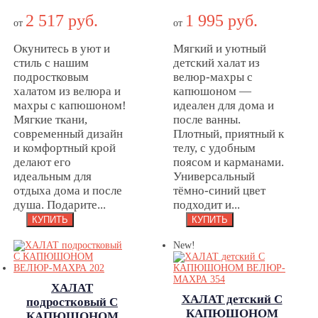
ХАЛАТ
С
подростковый С
2 517 руб.
1 995 руб.
КАПЮШОНОМ
от
от
КАПЮШОНОМ
ВЕЛЮР-МАХРА
Окунитесь в уют и
Мягкий и уютный
ВЕЛЮР-МАХРА
572
стиль с нашим
детский халат из
805
подростковым
велюр-махры с
халатом из велюра и
капюшоном —
махры с капюшоном!
идеален для дома и
Мягкие ткани,
после ванны.
современный дизайн
Плотный, приятный к
и комфортный крой
телу, с удобным
делают его
поясом и карманами.
идеальным для
Универсальный
отдыха дома и после
тёмно-синий цвет
душа. Подарите...
подходит и...
New!
ХАЛАТ
ХАЛАТ детский С
подростковый С
КАПЮШОНОМ
КАПЮШОНОМ