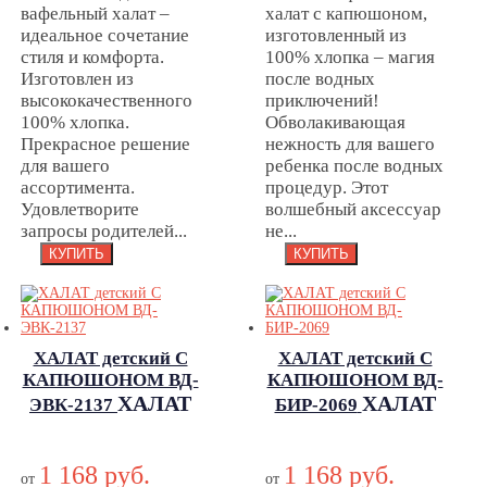
вафельный халат –
халат с капюшоном,
идеальное сочетание
изготовленный из
стиля и комфорта.
100% хлопка – магия
Изготовлен из
после водных
высококачественного
приключений!
100% хлопка.
Обволакивающая
Прекрасное решение
нежность для вашего
для вашего
ребенка после водных
ассортимента.
процедур. Этот
Удовлетворите
волшебный аксессуар
запросы родителей...
не...
ХАЛАТ детский С
ХАЛАТ детский С
КАПЮШОНОМ ВД-
КАПЮШОНОМ ВД-
ХАЛАТ
ХАЛАТ
ЭВК-2137
БИР-2069
детский С
детский С
КАПЮШОНОМ
КАПЮШОНОМ
1 168 руб.
1 168 руб.
ВД-ЭВК-2137
ВД-БИР-2069
от
от