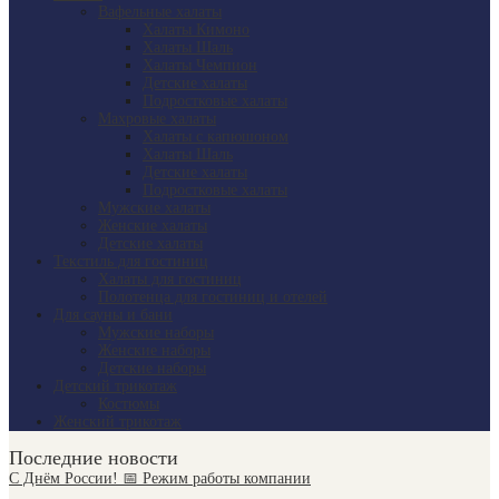
Вафельные халаты
Халаты Кимоно
Халаты Шаль
Халаты Чемпион
Детские халаты
Подростковые халаты
Махровые халаты
Халаты с капюшоном
Халаты Шаль
Детские халаты
Подростковые халаты
Мужские халаты
Женские халаты
Детские халаты
Текстиль для гостиниц
Халаты для гостиниц
Полотенца для гостиниц и отелей
Для сауны и бани
Мужские наборы
Женские наборы
Детские наборы
Детский трикотаж
Костюмы
Женский трикотаж
Последние новости
С Днём России! 📅 Режим работы компании