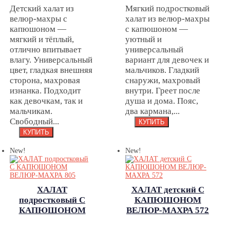
Детский халат из
Мягкий подростковый
ВЕЛЮР-МАХРА
велюр-махры с
халат из велюр-махры
354
капюшоном —
с капюшоном —
мягкий и тёплый,
уютный и
отлично впитывает
универсальный
влагу. Универсальный
вариант для девочек и
цвет, гладкая внешняя
мальчиков. Гладкий
сторона, махровая
снаружи, махровый
изнанка. Подходит
внутри. Греет после
как девочкам, так и
душа и дома. Пояс,
мальчикам.
два кармана,...
Свободный...
New!
New!
ХАЛАТ
ХАЛАТ детский С
подростковый С
КАПЮШОНОМ
КАПЮШОНОМ
ВЕЛЮР-МАХРА 572
ВЕЛЮР-МАХРА 805
ХАЛАТ детский