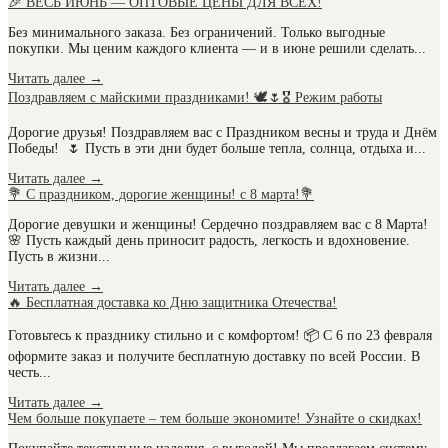
🎉 ВЕСЬ ИЮНЬ — ОПТОВЫЕ ЦЕНЫ ДЛЯ ВСЕХ!
Без минимального заказа. Без ограничений. Только выгодные
покупки. Мы ценим каждого клиента — и в июне решили сделать...
Читать далее
→
Поздравляем с майскими праздниками! 🕊️🌷🎖️ Режим работы
Дорогие друзья! Поздравляем вас с Праздником весны и труда и Днём
Победы! 🌷 Пусть в эти дни будет больше тепла, солнца, отдыха и...
Читать далее
→
💐 С праздником, дорогие женщины! с 8 марта!💐
Дорогие девушки и женщины! Сердечно поздравляем вас с 8 Марта!
🌸 Пусть каждый день приносит радость, легкость и вдохновение.
Пусть в жизни...
Читать далее
→
🔥 Бесплатная доставка ко Дню защитника Отечества!
Готовьтесь к празднику стильно и с комфортом! 📦 С 6 по 23 февраля
оформите заказ и получите бесплатную доставку по всей России. В
честь...
Читать далее
→
Чем больше покупаете – тем больше экономите! Узнайте о скидках!