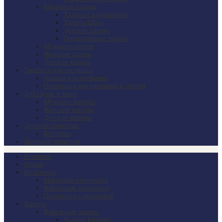
Махровые халаты
Халаты с капюшоном
Халаты Шаль
Детские халаты
Подростковые халаты
Мужские халаты
Женские халаты
Детские халаты
Текстиль для гостиниц
Халаты для гостиниц
Полотенца для гостиниц и отелей
Для сауны и бани
Мужские наборы
Женские наборы
Детские наборы
Детский трикотаж
Костюмы
Женский трикотаж
Новинки
Акция
Полотенца
Махровые полотенца
Вафельные полотенца
Полотенца с вышивкой
Халаты
Вафельные халаты
Халаты Кимоно