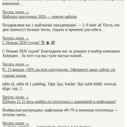
компании...
Читать далее
→
Майские праздники 2026 — режим работы
Поздравляем вас с майскими праздниками — 1–9 мая! 🌿 Пусть эти
дни принесут больше тепла, отдыха и времени для себя и...
Читать далее
→
С Новым 2026 годом! 🎅 🎄 🎁
С Новым 2026 годом! Благодарим вас за доверие и выбор компании
Ashmatex . За этот год вы стали частью нашей...
Читать далее
→
❗С 15 января +20% на всю продукцию. Оформите заказ сейчас по
старым ценам
table td, table th { padding: 10px 5px; border: 0px solid #ddd; vertical-
align: top; }...
Читать далее
→
💥Цены 11.11 весь ноябрь на полотенца с вышивкой и вафельные!
Ноябрьская распродажа: вафельные 40×70 и именные полотенца —
лучшие цены...
Читать далее
→