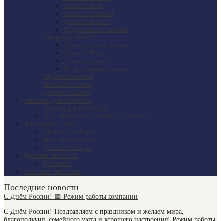
Халаты Шаль
Халаты Чемпион
Детские халаты
Подростковые халаты
Махровые халаты
Халаты с капюшоном
Халаты Шаль
Детские халаты
Подростковые халаты
Мужские халаты
Женские халаты
Детские халаты
Текстиль для гостиниц
Халаты для гостиниц
Полотенца для гостиниц и отелей
Для сауны и бани
Мужские наборы
Женские наборы
Детские наборы
Детский трикотаж
Костюмы
Женский трикотаж
Последние новости
С Днём России! 📅 Режим работы компании
С Днём России! Поздравляем с праздником и желаем мира,
благополучия, семейного уюта и хорошего настроения! Режим работы