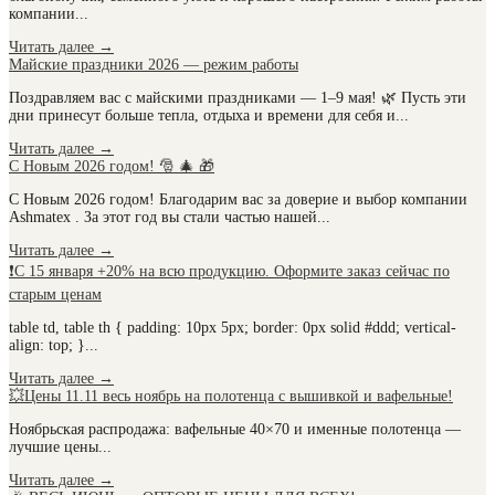
компании...
Читать далее
→
Майские праздники 2026 — режим работы
Поздравляем вас с майскими праздниками — 1–9 мая! 🌿 Пусть эти
дни принесут больше тепла, отдыха и времени для себя и...
Читать далее
→
С Новым 2026 годом! 🎅 🎄 🎁
С Новым 2026 годом! Благодарим вас за доверие и выбор компании
Ashmatex . За этот год вы стали частью нашей...
Читать далее
→
❗С 15 января +20% на всю продукцию. Оформите заказ сейчас по
старым ценам
table td, table th { padding: 10px 5px; border: 0px solid #ddd; vertical-
align: top; }...
Читать далее
→
💥Цены 11.11 весь ноябрь на полотенца с вышивкой и вафельные!
Ноябрьская распродажа: вафельные 40×70 и именные полотенца —
лучшие цены...
Читать далее
→