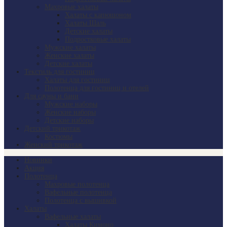
Махровые халаты
Халаты с капюшоном
Халаты Шаль
Детские халаты
Подростковые халаты
Мужские халаты
Женские халаты
Детские халаты
Текстиль для гостиниц
Халаты для гостиниц
Полотенца для гостиниц и отелей
Для сауны и бани
Мужские наборы
Женские наборы
Детские наборы
Детский трикотаж
Костюмы
Женский трикотаж
Новинки
Акция
Полотенца
Махровые полотенца
Вафельные полотенца
Полотенца с вышивкой
Халаты
Вафельные халаты
Халаты Кимоно