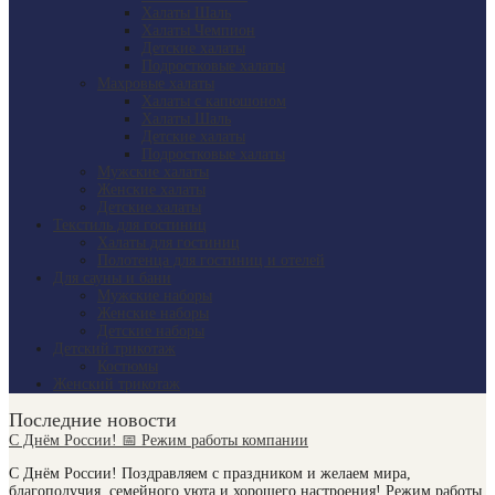
Халаты Шаль
Халаты Чемпион
Детские халаты
Подростковые халаты
Махровые халаты
Халаты с капюшоном
Халаты Шаль
Детские халаты
Подростковые халаты
Мужские халаты
Женские халаты
Детские халаты
Текстиль для гостиниц
Халаты для гостиниц
Полотенца для гостиниц и отелей
Для сауны и бани
Мужские наборы
Женские наборы
Детские наборы
Детский трикотаж
Костюмы
Женский трикотаж
Последние новости
С Днём России! 📅 Режим работы компании
С Днём России! Поздравляем с праздником и желаем мира,
благополучия, семейного уюта и хорошего настроения! Режим работы