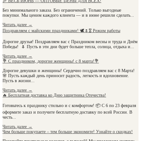
🎉 ВЕСЬ ИЮНЬ — ОПТОВЫЕ ЦЕНЫ ДЛЯ ВСЕХ!
Без минимального заказа. Без ограничений. Только выгодные
покупки. Мы ценим каждого клиента — и в июне решили сделать...
Читать далее
→
Поздравляем с майскими праздниками! 🕊️🌷🎖️ Режим работы
Дорогие друзья! Поздравляем вас с Праздником весны и труда и Днём
Победы! 🌷 Пусть в эти дни будет больше тепла, солнца, отдыха и...
Читать далее
→
💐 С праздником, дорогие женщины! с 8 марта!💐
Дорогие девушки и женщины! Сердечно поздравляем вас с 8 Марта!
🌸 Пусть каждый день приносит радость, легкость и вдохновение.
Пусть в жизни...
Читать далее
→
🔥 Бесплатная доставка ко Дню защитника Отечества!
Готовьтесь к празднику стильно и с комфортом! 📦 С 6 по 23 февраля
оформите заказ и получите бесплатную доставку по всей России. В
честь...
Читать далее
→
Чем больше покупаете – тем больше экономите! Узнайте о скидках!