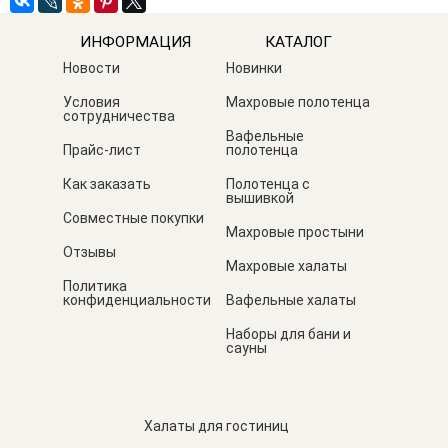
ИНФОРМАЦИЯ
КАТАЛОГ
Новости
Новинки
Условия
Махровые полотенца
сотрудничества
Вафельные
Прайс-лист
полотенца
Как заказать
Полотенца с
вышивкой
Совместные покупки
Махровые простыни
Отзывы
Махровые халаты
Политика
конфиденциальности
Вафельные халаты
Наборы для бани и
сауны
6 ГОДОМ! 🎅 🎄 🎁
❗С 15 ЯНВАРЯ +20% НА ВСЮ
💥ЦЕНЫ 11
Халаты для гостиниц
ПРОДУКЦИЮ. ОФОРМИТЕ ЗАКАЗ
ПОЛОТЕНЦ
6 годом! Благодарим