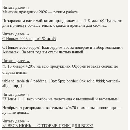
Читать далее
→
Майские праздники 2026 — режим работы
Поздравляем вас с майскими праздниками — 1–9 мая! 🌿 Пусть эти
дни принесут больше тепла, отдыха и времени для себя и...
Читать далее
→
С Новым 2026 годом! 🎅 🎄 🎁
С Новым 2026 годом! Благодарим вас за доверие и выбор компании
Ashmatex . За этот год вы стали частью нашей...
Читать далее
→
❗С 15 января +20% на всю продукцию. Оформите заказ сейчас по
старым ценам
table td, table th { padding: 10px 5px; border: 0px solid #ddd; vertical-
align: top; }...
Читать далее
→
💥Цены 11.11 весь ноябрь на полотенца с вышивкой и вафельные!
Ноябрьская распродажа: вафельные 40×70 и именные полотенца —
лучшие цены...
Читать далее
→
🎉 ВЕСЬ ИЮНЬ — ОПТОВЫЕ ЦЕНЫ ДЛЯ ВСЕХ!