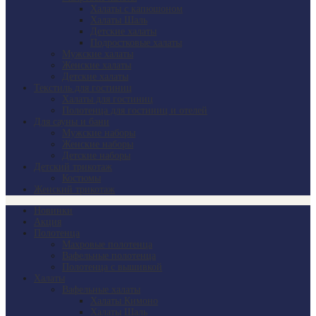
Халаты с капюшоном
Халаты Шаль
Детские халаты
Подростковые халаты
Мужские халаты
Женские халаты
Детские халаты
Текстиль для гостиниц
Халаты для гостиниц
Полотенца для гостиниц и отелей
Для сауны и бани
Мужские наборы
Женские наборы
Детские наборы
Детский трикотаж
Костюмы
Женский трикотаж
Новинки
Акция
Полотенца
Махровые полотенца
Вафельные полотенца
Полотенца с вышивкой
Халаты
Вафельные халаты
Халаты Кимоно
Халаты Шаль