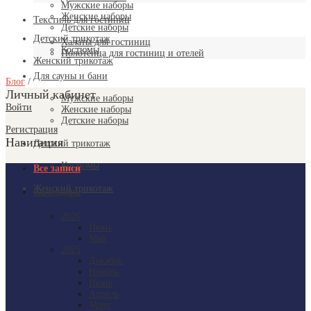
Мужские наборы
Женские наборы
Текстиль для гостиниц
Детские наборы
Детский трикотаж
Халаты для гостиниц
Костюмы
Полотенца для гостиниц и отелей
Женский трикотаж
Для сауны и бани
Блог
/
Личный кабинет
Мужские наборы
Войти
Женские наборы
Детские наборы
Регистрация
Навигация
Детский трикотаж
Костюмы
Все записи
Женский трикотаж
Календарь
2026
Июнь
Май
2025
Декабрь
Ноябрь
Июнь
Апрель
Март