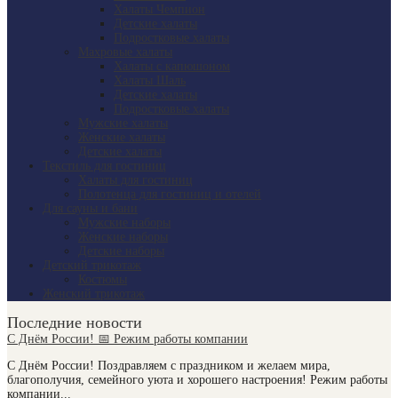
Халаты Чемпион
Детские халаты
Подростковые халаты
Махровые халаты
Халаты с капюшоном
Халаты Шаль
Детские халаты
Подростковые халаты
Мужские халаты
Женские халаты
Детские халаты
Текстиль для гостиниц
Халаты для гостиниц
Полотенца для гостиниц и отелей
Для сауны и бани
Мужские наборы
Женские наборы
Детские наборы
Детский трикотаж
Костюмы
Женский трикотаж
Последние новости
С Днём России! 📅 Режим работы компании
С Днём России! Поздравляем с праздником и желаем мира,
благополучия, семейного уюта и хорошего настроения! Режим работы
компании...