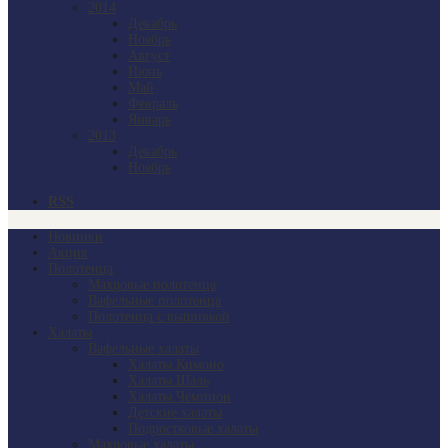
2014
Декабрь
Ноябрь
Август
Июнь
Май
Февраль
Январь
2013
Декабрь
Ноябрь
RSS
Новинки
Акция
Полотенца
Махровые полотенца
Вафельные полотенца
Полотенца с вышивкой
Халаты
Вафельные халаты
Халаты Кимоно
Халаты Шаль
Халаты Чемпион
Детские халаты
Подростковые халаты
Махровые халаты